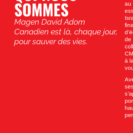
SOMMES
au 
es
Isr
Magen David Adom
fin
Canadien est là, chaque jour,
d’
de 
pour sauver des vies.
col
CM
à 
vo
Ave
ses
s’a
por
hau
per